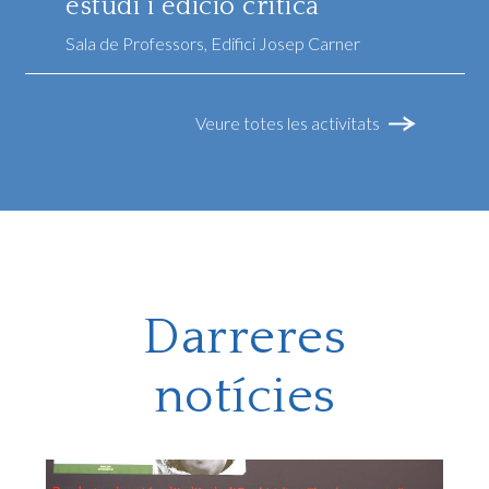
estudi i edició crítica"
Sala de Professors, Edifici Josep Carner
Veure totes les activitats
Darreres
notícies