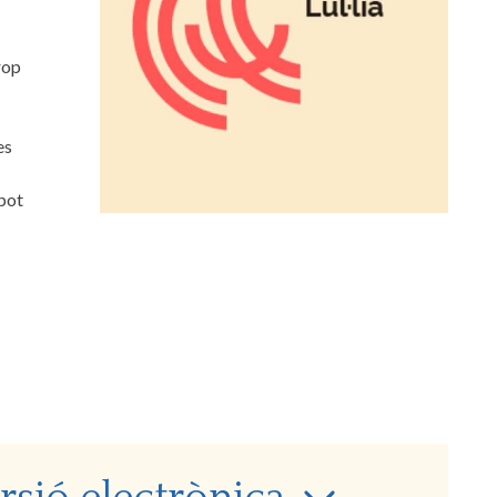
rop
es
 pot