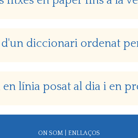
s fitxes en paper fins a la v
 d'un diccionari ordenat p
en línia posat al dia i en p
ON SOM
|
ENLLAÇOS