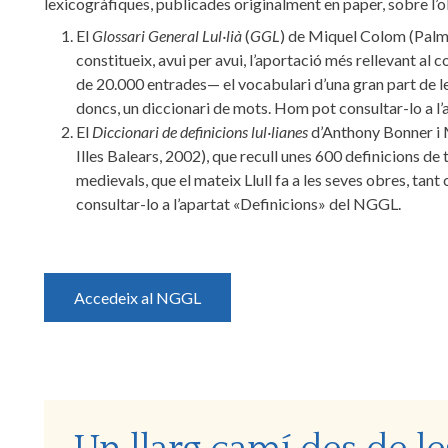
lexicogràfiques, publicades originalment en paper, sobre l’o
El
Glossari General Lul·lià
(
GGL
) de Miquel Colom (Palma
constitueix, avui per avui, l’aportació més rellevant al
de 20.000 entrades— el vocabulari d’una gran part de le
doncs, un diccionari de mots. Hom pot consultar-lo a l
El
Diccionari de definicions lul·lianes
d’Anthony Bonner i Ma
Illes Balears, 2002), que recull unes 600 definicions de te
medievals, que el mateix Llull fa a les seves obres, tan
consultar-lo a l’apartat «Definicions» del NGGL.
Accedeix al NGGL