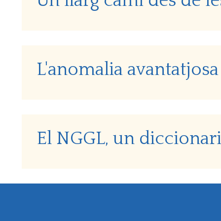
Un llarg camí des de le
L'anomalia avantatjosa
El NGGL, un diccionari 