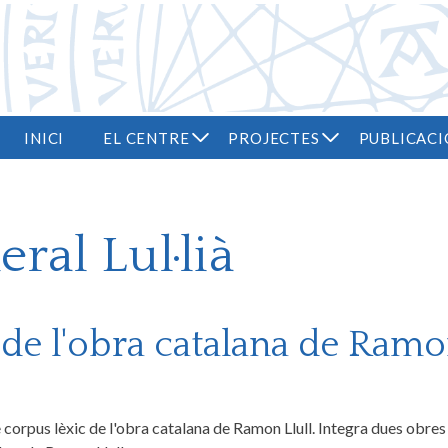
Vés al contingut
INICI
EL CENTRE
PROJECTES
PUBLICACI
ral Lul·lià
 de l'obra catalana de Ram
 corpus lèxic de l'obra catalana de Ramon Llull. Integra dues obres