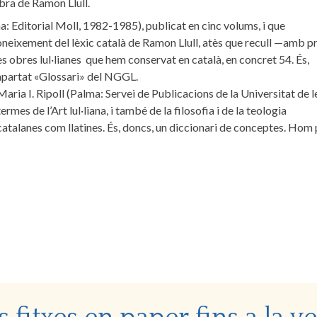
bra de Ramon Llull.
: Editorial Moll, 1982-1985), publicat en cinc volums, i que
 coneixement del lèxic català de Ramon Llull, atès que recull —amb p
s obres lul·lianes que hem conservat en català, en concret 54. És,
’apartat «Glossari» del NGGL.
ria I. Ripoll (Palma: Servei de Publicacions de la Universitat de l
rmes de l’Art lul·liana, i també de la filosofia i de la teologia
t catalanes com llatines. És, doncs, un diccionari de conceptes. Hom