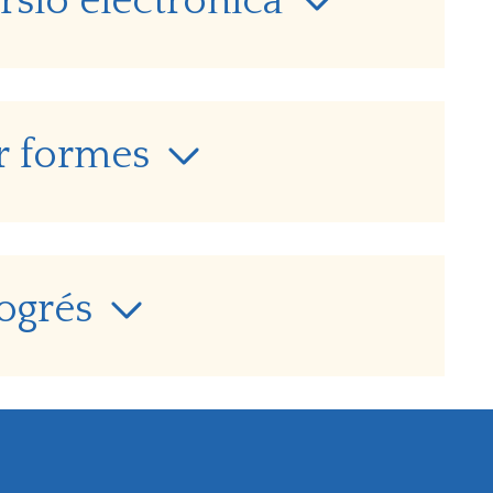
ersió electrònica
er formes
rogrés