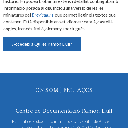
històric. Hi podeu trobar un extens i detallat contingut amb
informació posada al dia. Inclou una versió de les les
miniatures del
Breviculum
que permet llegir els textos que
contenen. Està disponible en set idiomes: català, castellà,
anglès, francès, italià, alemany i portuguès.
Accedeix a Qui és Ramon Llull?
ON SOM
|
ENLLAÇOS
Centre de Documentació Ramon Llull
Facultat de Filologia i Comunicació - Universitat de Barcelona
Gran Via de les Corts Catalanes 585, 08007 Barcelona