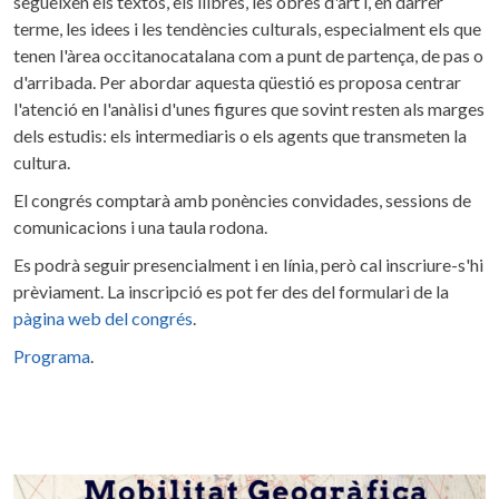
segueixen els textos, els llibres, les obres d'art i, en darrer
terme, les idees i les tendències culturals, especialment els que
tenen l'àrea occitanocatalana com a punt de partença, de pas o
d'arribada. Per abordar aquesta qüestió es proposa centrar
l'atenció en l'anàlisi d'unes figures que sovint resten als marges
dels estudis: els intermediaris o els agents que transmeten la
cultura.
El congrés comptarà amb ponències convidades, sessions de
comunicacions i una taula rodona.
Es podrà seguir presencialment i en línia, però cal inscriure-s'hi
prèviament. La inscripció es pot fer des del formulari de la
pàgina web del congrés
.
Programa
.