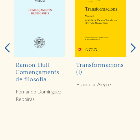
Ramon Llull.
Transformacions
R
Començaments
(I)
L
de filosofia
a
Francesc Alegre
L
ó
Fernando Domínguez
Reboiras
D
c
A
G