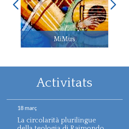
MiMus
Activitats
18 març
La circolarità plurilingue
della teologia di Raimondo