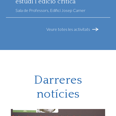
estudi i edició crítica"
Sala de Professors, Edifici Josep Carner
Veure totes les activitats
Darreres
notícies