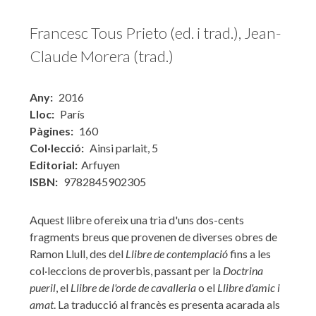
Francesc Tous Prieto (ed. i trad.), Jean-
Claude Morera (trad.)
Any
2016
Lloc
París
Pàgines
160
Col·lecció
Ainsi parlait, 5
Editorial
Arfuyen
ISBN
9782845902305
Aquest llibre ofereix una tria d'uns dos-cents
fragments breus que provenen de diverses obres de
Ramon Llull, des del
Llibre de contemplació
fins a les
col·leccions de proverbis, passant per la
Doctrina
pueril
, el
Llibre de l'orde de cavalleria
o el
Llibre d'amic i
amat
. La traducció al francès es presenta acarada als