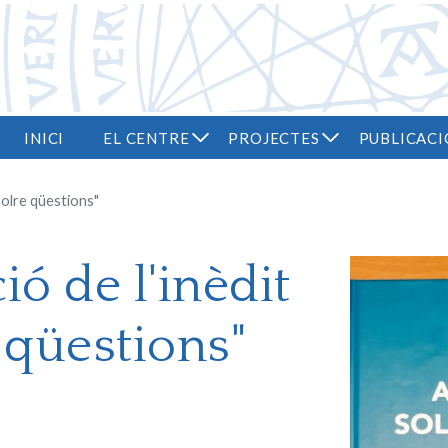
Vés al contingut
INICI
EL CENTRE
PROJECTES
PUBLICACI
 solre qüestions"
ó de l'inèdit
e qüestions"