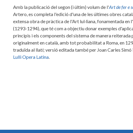
Amb la publicació del segon (i últim) volum de l'
Art de fer e 
Artero, es completa l'edició d'una de les últimes obres catal
extensa obra de pràctica de l'Art lul·liana, fonamentada en l'
(1293-1294), que té com a objectiu donar exemples d'aplicaci
principis i els components del sistema de manera reiterada p
originalment en català, amb tot probabilitat a Roma, en 12
traduïda al llatí; versió editada també per Joan Carles Simó
Lulli Opera Latina
.